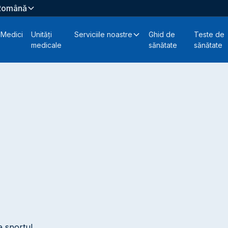
Română
Medici
Unități
Serviciile noastre
Ghid de
Teste de
medicale
sănătate
sănătate
e sportul