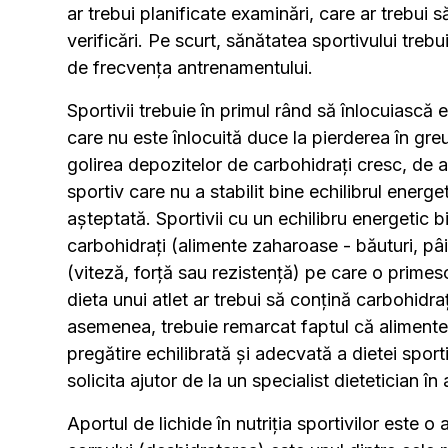
ar trebui planificate examinări, care ar trebui s
verificări. Pe scurt, sănătatea sportivului trebu
de frecvența antrenamentului.
Sportivii trebuie în primul rând să înlocuiască
care nu este înlocuită duce la pierderea în greut
golirea depozitelor de carbohidrați cresc, de a
sportiv care nu a stabilit bine echilibrul ener
așteptată. Sportivii cu un echilibru energetic bin
carbohidrați (alimente zaharoase - băuturi, pâi
(viteză, forță sau rezistență) pe care o primesc
dieta unui atlet ar trebui să conțină carbohid
asemenea, trebuie remarcat faptul că alimentel
pregătire echilibrată și adecvată a dietei spor
solicita ajutor de la un specialist dietetician î
Aportul de lichide în nutriția sportivilor este 