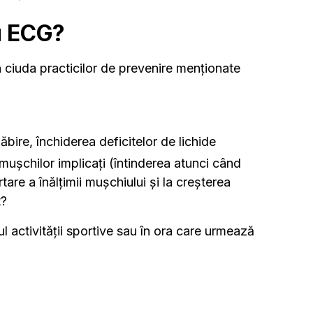
u ECG?
n ciuda practicilor de prevenire menționate
ire, închiderea deficitelor de lichide
 mușchilor implicați (întinderea atunci când
tare a înălțimii mușchiului și la creșterea
t?
l activității sportive sau în ora care urmează