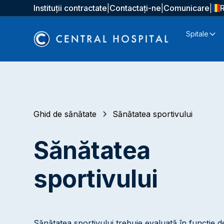
Instituții contractate
|
Contactați-ne
|
Comunicare
|
Spitale
Ghid de sănătate
Sănătatea sportivului
Sănătatea
sportivului
Sănătatea sportivului trebuie evaluată în funcție d