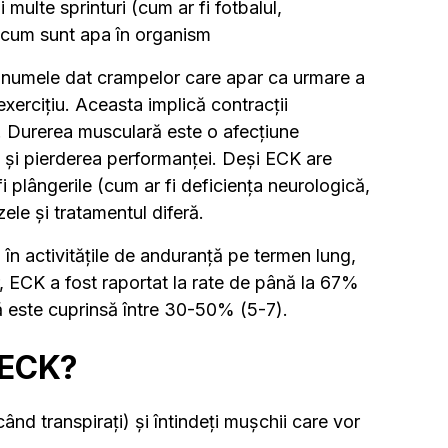
i multe sprinturi (cum ar fi fotbalul,
ă acum sunt apa în organism
 numele dat crampelor care apar ca urmare a
 exercițiu. Aceasta implică contracții
c. Durerea musculară este o afecțiune
e și pierderea performanței. Deși ECK are
 plângerile (cum ar fi deficiența neurologică,
zele și tratamentul diferă.
 în activitățile de anduranță pe termen lung,
ier, ECK a fost raportat la rate de până la 67%
tă este cuprinsă între 30-50% (5-7).
 ECK?
când transpirați) și întindeți mușchii care vor