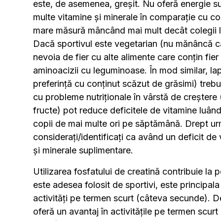
este, de asemenea, greșit. Nu oferă energie su
multe vitamine și minerale în comparație cu col
mare măsură mâncând mai mult decât colegii lo
Dacă sportivul este vegetarian (nu mănâncă car
nevoia de fier cu alte alimente care conțin fier
aminoacizii cu leguminoase. În mod similar, lap
preferință cu conținut scăzut de grăsimi) trebu
cu probleme nutriționale în vârstă de creștere
fructe) pot reduce deficitele de vitamine luân
copii de mai multe ori pe săptămână. Drept urmar
considerați/identificați ca având un deficit de 
și minerale suplimentare.
Utilizarea fosfatului de creatină contribuie la
este adesea folosit de sportivi, este principal
activități pe termen scurt (câteva secunde). 
oferă un avantaj în activitățile pe termen scurt