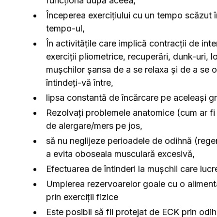
funcționa după aceea,
Începerea exercițiului cu un tempo scăzut în
tempo-ul,
În activitățile care implică contracții de int
exerciții pliometrice, recuperări, dunk-uri, l
mușchilor șansa de a se relaxa și de a se o
întindeți-vă între,
lipsa constantă de încărcare pe aceleași 
Rezolvați problemele anatomice (cum ar fi tă
de alergare/mers pe jos,
să nu neglijeze perioadele de odihnă (reg
a evita oboseala musculară excesivă,
Efectuarea de întinderi la mușchii care lu
Umplerea rezervoarelor goale cu o alimenta
prin exerciții fizice
Este posibil să fii protejat de ECK prin odi