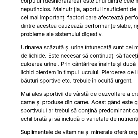
corpului (deshidratarea) este unul dintre cele 
neputincios. Malnutriția, aportul insuficient de
cei mai importanți factori care afectează perf
dintre acestea cauzează performanțe slabe, rig
probleme ale sistemului digestiv.
Urinarea scăzută și urina întunecată sunt cei ma
de lichide. Este necesar să continuați să face
culoarea urinei. Prin cântărirea înainte și dup
lichid pierdem în timpul lucrului. Pierderea de
băuturi sportive etc. trebuie înlocuită urgent.
Mai ales sportivii de vârstă de dezvoltare a c
carne și produse din carne. Acest gând este 
sportivului ar trebui să conțină predominant car
echilibrată și să includă o varietate de nutrienți
Suplimentele de vitamine și minerale oferă or