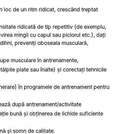
 loc de un ritm ridicat, crescând treptat
ensitate ridicată de tip repetitiv (de exemplu,
ovirea mingii cu capul sau piciorul etc.), dați
dihni, preveniți oboseala musculară,
grupe musculare în antrenamente,
lpile plate sau înalte) și corectați tehnicile
enerare) în programele de antrenament pentru
crează după antrenament/activitate
ție bună și obținerea de lichide suficiente
hnă și somn de calitate.