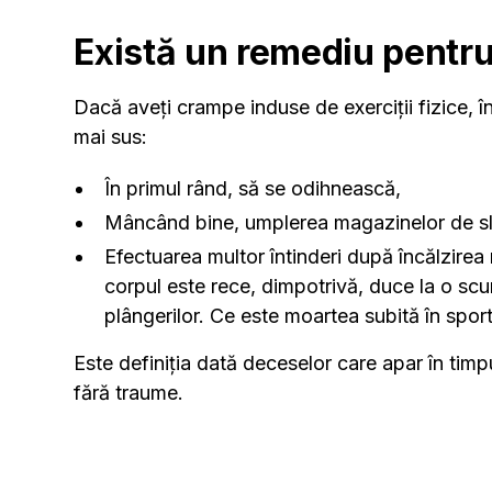
Există un remediu pentr
Dacă aveți crampe induse de exerciții fizice, î
mai sus:
În primul rând, să se odihnească,
Mâncând bine, umplerea magazinelor de slăb
Efectuarea multor întinderi după încălzirea
corpul este rece, dimpotrivă, duce la o scur
plângerilor. Ce este moartea subită în spor
Este definiția dată deceselor care apar în timpu
fără traume.