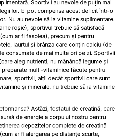
plimentară. Sportivii au nevoie de puțin mai
egii lor. Ei pot compensa acest deficit într-o
r. Nu au nevoie să ia vitamine suplimentare.
ne roșie), sportivul trebuie să satisfacă
 (cum ar fi fasolea), precum și pentru
tele, iaurtul și brânza care conțin calciu (de
ie consumate de mai multe ori pe zi. Sportivii
 (care aleg nutrienți, nu mănâncă legume și
d preparate multi-vitaminice făcute pentru
e, sportivii, alții decât sportivii care sunt
vitamine și minerale, nu trebuie să ia vitamine
 peformansa? Astăzi, fosfatul de creatină, care
a sursă de energie a corpului nostru pentru
Deținerea depozitelor complete de creatină
 (cum ar fi alergarea pe distanțe scurte,