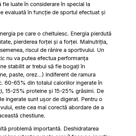
ă fie luate în considerare în special la
ie evaluată în funcție de sportul efectuat și
 energia pe care o cheltuiesc. Energia pierdută
ate, pierderea forței și a forței. Malnutriția,
semenea, riscul de rănire a sportivului. Un
getic nu va putea efectua performanța
e stabilit ar trebui să fie bogați în
ne, paste, orez...) indiferent de ramura
. 60-65% din totalul caloriilor ingerate în
rați, 15-25% proteine și 15-25% grăsimi. De
e ingerate sunt ușor de digerat. Pentru o
tivului, este cea mai corectă abordare de a
n această chestiune.
o altă problemă importantă. Deshidratarea