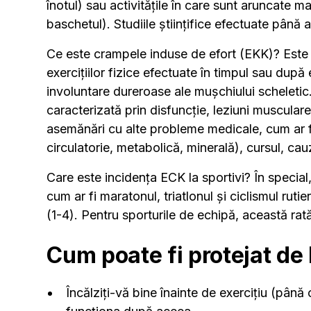
înotul) sau activitățile în care sunt aruncate ma
baschetul). Studiile științifice efectuate pân
Ce este crampele induse de efort (EKK)? Este
exercițiilor fizice efectuate în timpul sau după
involuntare dureroase ale mușchiului scheleti
caracterizată prin disfuncție, leziuni muscular
asemănări cu alte probleme medicale, cum ar fi
circulatorie, metabolică, minerală), cursul, cau
Care este incidența ECK la sportivi? În special,
cum ar fi maratonul, triatlonul și ciclismul rut
(1-4). Pentru sporturile de echipă, această ra
Cum poate fi protejat de
Încălziți-vă bine înainte de exercițiu (până 