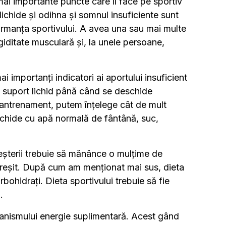
mai importante puncte care îl face pe sportiv
 lichide și odihna și somnul insuficiente sunt
ormanța sportivului. A avea una sau mai multe
iditate musculară și, la unele persoane,
i importanți indicatori ai aportului insuficient
ți suport lichid până când se deschide
ă antrenament, putem înțelege cât de mult
 lichide cu apă normală de fântână, suc,
reșterii trebuie să mănânce o mulțime de
greșit. După cum am menționat mai sus, dieta
bohidrați. Dieta sportivului trebuie să fie
.
ganismului energie suplimentară. Acest gând