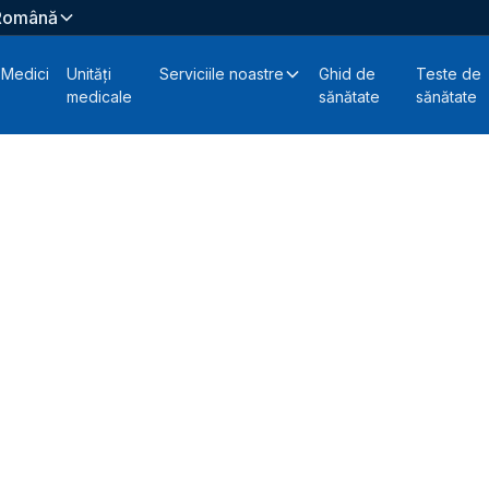
Română
Medici
Unități
Serviciile noastre
Ghid de
Teste de
medicale
sănătate
sănătate
re