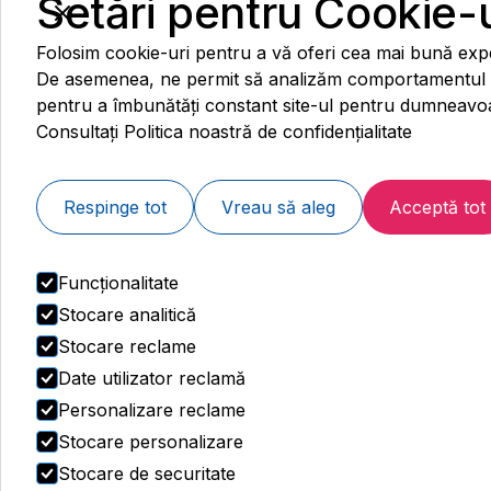
Setări pentru Cookie-u
Folosim cookie-uri pentru a vă oferi cea mai bună expe
De asemenea, ne permit să analizăm comportamentul ut
pentru a îmbunătăți constant site-ul pentru dumneavoa
Colegiul de redacție web și medical
Consultați Politica noastră de confidențialitate
Contact:
Respinge tot
Vreau să aleg
Acceptă tot
444 77 99
Luați legătura prin WhatsApp
Funcționalitate
Stocare analitică
Stocare reclame
Date utilizator reclamă
Personalizare reclame
Stocare personalizare
Stocare de securitate