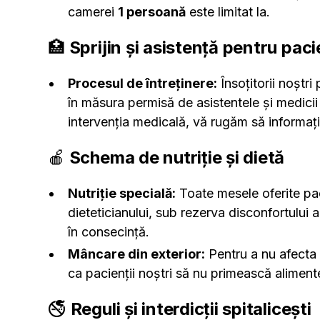
camerei
1 persoană
este limitat la.
🏥
Sprijin și asistență pentru paci
Procesul de întreținere:
Însoțitorii noștri 
în măsura permisă de asistentele și medicii 
intervenția medicală, vă rugăm să informaț
🍎
Schema de nutriție și dietă
Nutriție specială:
Toate mesele oferite paci
dieteticianului, sub rezerva disconfortului a
în consecință.
Mâncare din exterior:
Pentru a nu afecta 
ca pacienții noștri să nu primească alimente
🚭
Reguli și interdicții spitalicești