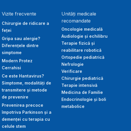
Vizite frecvente
Unități medicale
recomandate
Chirurgie de ridicare a
Oncologie medicală
feței
Audiologie și echilibru
Gripa sau alergie?
Terapie fizică și
Diferențele dintre
reabilitare robotică
simptome
Ortopedie pediatrică
Modern Protez
Nefrologie
Cerrahisi
Verificare
Ce este Hantavirus?
Chirurgie pediatrică
Simptome, modalități de
Terapie intensivă
transmitere și metode
Medicina de Familie
de prevenire
Endocrinologie și boli
Prevenirea precoce
metabolice
împotriva Parkinson și a
demenței cu terapia cu
celule stem