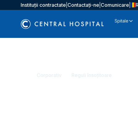
Instituții contractate
|
Contactați-ne
|
Comunicare
|
Spitale
Acasă
Corporativ
Reguli însoțitoare
Reguli însoțitoa