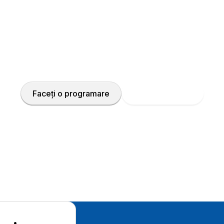
pas astăzi pentru sănăt
xperți și soluțiile avansate de asistență medicală, perm
împreună propriul plan de tratament.
Faceți o programare
Sunați la doctor