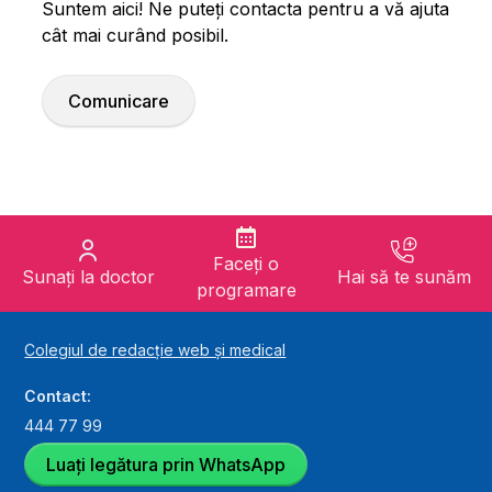
Suntem aici! Ne puteți contacta pentru a vă ajuta
cât mai curând posibil.
Comunicare
Faceți o
Sunați la doctor
Hai să te sunăm
programare
Colegiul de redacție web și medical
Contact:
444 77 99
Luați legătura prin WhatsApp