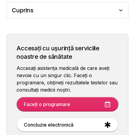
Cuprins
Care sunt simptomele PCOS?
De ce apare PCOS?
Cum este diagnosticat PCOS?
Cum se face tratamentul PCOS?
Ce se întâmplă dacă PCOS nu este tratat?
Accesați cu ușurință serviciile
noastre de sănătate
Accesați asistența medicală de care aveți
nevoie cu un singur clic. Faceți o
programare, obțineți rezultatele testelor sau
consultați medicii noștri.
Faceți o programare
Concluzie electronică