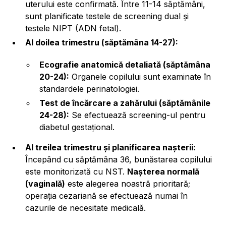
uterului este confirmată. Între 11-14 săptămâni,
sunt planificate testele de screening dual și
testele NIPT (ADN fetal).
Al doilea trimestru (săptămâna 14-27):
Ecografie anatomică detaliată (săptămâna
20-24):
Organele copilului sunt examinate în
standardele perinatologiei.
Test de încărcare a zahărului (săptămânile
24-28):
Se efectuează screening-ul pentru
diabetul gestațional.
Al treilea trimestru și planificarea nașterii:
Începând cu săptămâna 36, bunăstarea copilului
este monitorizată cu NST.
Nașterea normală
(vaginală)
este alegerea noastră prioritară;
operația cezariană se efectuează numai în
cazurile de necesitate medicală.