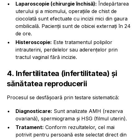
Laparoscopie (chirurgie închisă):
Îndepărtarea
uterului și a miomului, operațiile de chist de
ciocolată sunt efectuate cu incizii mici din gaura
ombilicală. Pacienții sunt de obicei externați în 24
de ore.
Histeroscopie:
Este tratamentul polipilor
intrauterini, perdelelor sau aderențelor prin
tractul vaginal fără incizie.
4. Infertilitatea (infertilitatea) și
sănătatea reproducerii
Procesul se desfășoară prin testare sistematică:
Diagnosticare:
Sunt analizate AMH (rezerva
ovariană), spermiograma și HSG (filmul uterin).
Tratament:
Conform rezultatelor, cel mai
potrivit pentru persoană este selectat direct din