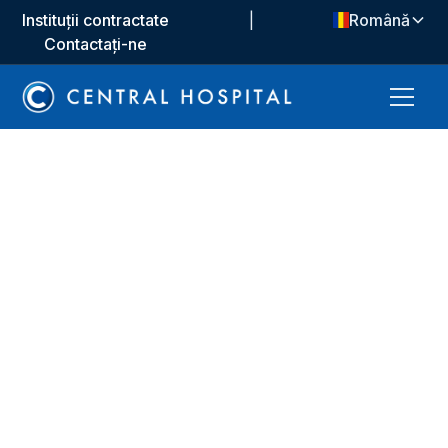
Instituții contractate
|
Română
Contactați-ne
Unități medicale
Obstetrică și
Ginecologie
Unitatea noastră de obstetrică și ginecologie își
propune să ofere asistență medicală de înaltă calitate
pacienților noștri. Oferim servicii de diagnostic,
tratament și satisfacția pacienților cu personalul
nostru expert. Oferim suport continuu cu tehnologia