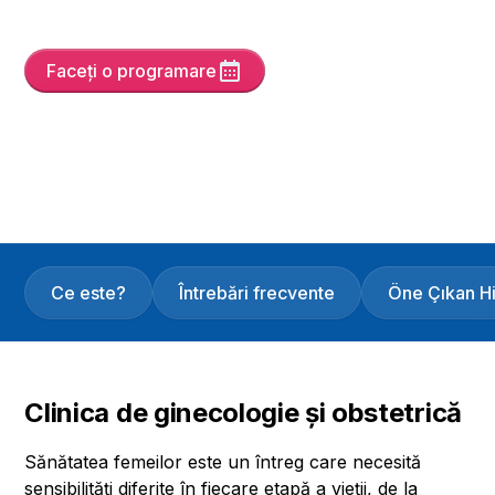
noastră avansată.
Faceți o programare
Yayın Tarihi
15/5/25
Son Güncelleme :
4/8/26
Versiyon :
8
Ce este?
Întrebări frecvente
Öne Çıkan H
Clinica de ginecologie și obstetrică
Sănătatea femeilor este un întreg care necesită
sensibilități diferite în fiecare etapă a vieții, de la