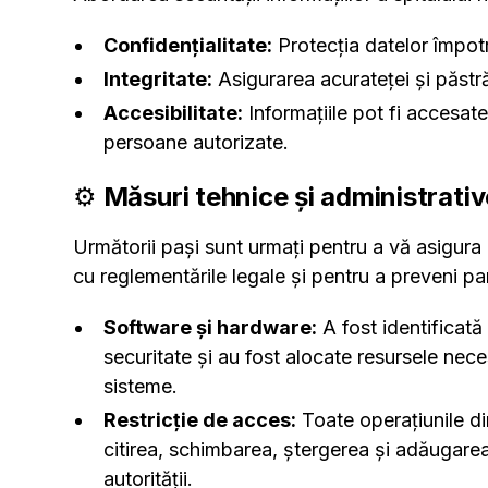
Confidențialitate:
Protecția datelor împotr
Integritate:
Asigurarea acurateței și păstrăr
Accesibilitate:
Informațiile pot fi accesat
persoane autorizate.
⚙️
Măsuri tehnice și administrativ
Următorii pași sunt urmați pentru a vă asigura 
cu reglementările legale și pentru a preveni pa
Software și hardware:
A fost identificată
securitate și au fost alocate resursele nece
sisteme.
Restricție de acces:
Toate operațiunile din
citirea, schimbarea, ștergerea și adăugarea,
autorității.