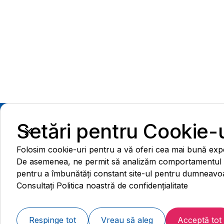
Setări pentru Cookie-u
Folosim cookie-uri pentru a vă oferi cea mai bună expe
De asemenea, ne permit să analizăm comportamentul ut
pentru a îmbunătăți constant site-ul pentru dumneavoa
Colegiul de redacție web și medical
Consultați Politica noastră de confidențialitate
Contact:
Respinge tot
Vreau să aleg
Acceptă tot
444 77 99