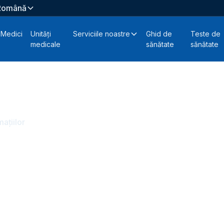
Română
Medici
Unități
Serviciile noastre
Ghid de
Teste de
medicale
sănătate
sănătate
mațiilor
ritate a