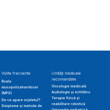
Vizite frecvente
Unități medicale
recomandate
Boala
Oncologie medicală
mucopolizaharidozei
Audiologie și echilibru
(MPS)
Terapie fizică și
De ce apare orjeletul?
reabilitare robotică
Simptome și metode de
Ortopedie pediatrică