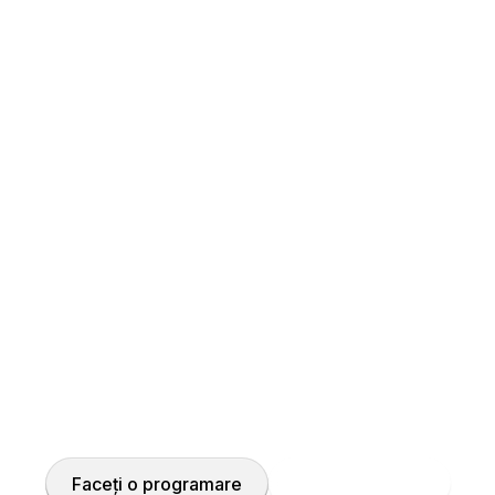
pas astăzi pentru sănăt
xperți și soluțiile avansate de asistență medicală, perm
împreună propriul plan de tratament.
Faceți o programare
Sunați la doctor