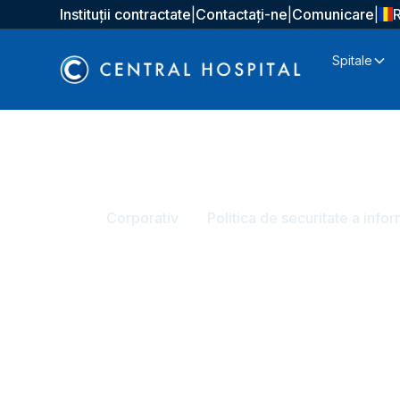
Instituții contractate
|
Contactați-ne
|
Comunicare
|
Spitale
Acasă
Corporativ
Politica de securitate a infor
Politica de secu
informațiilor