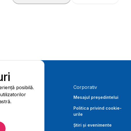
ri
Corporativ
riență posibilă.
ilizatorilor
Mesajul președintelui
stră.
Politica privind cookie-
urile
Știri și evenimente