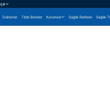
kçe
Doktorlar
Tıbbi Birimler
Kurumsal
Sağlık Rehberi
Sağlık Te
olitikası