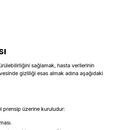
sı
ülebilirliğini sağlamak, hasta verilerinin
sinde gizliliği esas almak adına aşağıdaki
l prensip üzerine kuruludur:
nması.