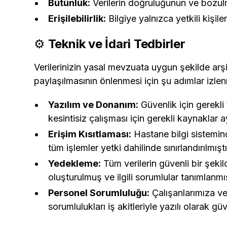
Bütünlük:
Verilerin doğruluğunun ve bozu
Erişilebilirlik:
Bilgiye yalnızca yetkili kişil
⚙️
Teknik ve İdari Tedbirler
Verilerinizin yasal mevzuata uygun şekilde arşi
paylaşılmasının önlenmesi için şu adımlar izle
Yazılım ve Donanım:
Güvenlik için gerekli 
kesintisiz çalışması için gerekli kaynaklar ay
Erişim Kısıtlaması:
Hastane bilgi sistemin
tüm işlemler yetki dahilinde sınırlandırılmıştı
Yedekleme:
Tüm verilerin güvenli bir şeki
oluşturulmuş ve ilgili sorumlular tanımlanmış
Personel Sorumluluğu:
Çalışanlarımıza ver
sorumlulukları iş akitleriyle yazılı olarak güv