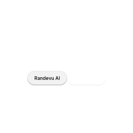
ğınız İçin Bugün Bir Adı
ız ve gelişmiş sağlık çözümlerimizle, size özel tedavi 
oluşturalım.
Randevu Al
Doktor Ara