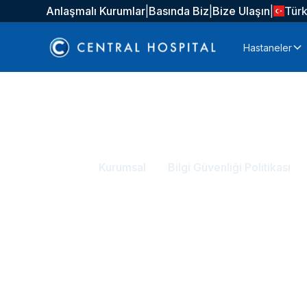
Anlaşmalı Kurumlar
|
Basında Biz
|
Bize Ulaşın
|
Tür
Hastaneler
Anasayfa
Kurumsal
Bilgi Güvenliği Politikası
Bilgi Güvenliği P