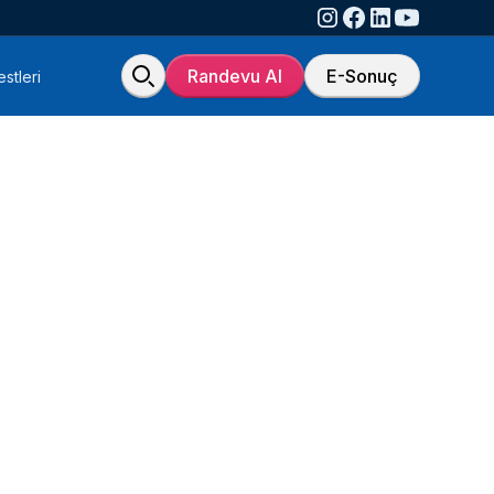
Randevu Al
E-Sonuç
stleri