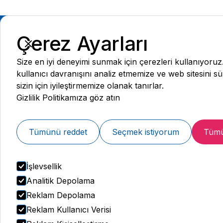
Çerez Ayarları
Size en iyi deneyimi sunmak için çerezleri kullanıyoruz
kullanıcı davranışını analiz etmemize ve web sitesini sü
sizin için iyileştirmemize olanak tanırlar.
Gizlilik Politikamıza göz atın
Web ve Tıbbi Yayın Kurulu
İletişim:
Tümünü reddet
Seçmek istiyorum
Tümü
444 77 99
Whatsapp'tan Ulaşın
İşlevsellik
Analitik Depolama
Reklam Depolama
Reklam Kullanıcı Verisi