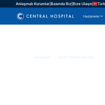
Anlaşmalı Kurumlar
|
Basında Biz
|
Bize Ulaşın
|
Tür
Hastaneler
Anasayfa
Kurumsal
Ticari Elektronik İzni
Ticari Elektroni