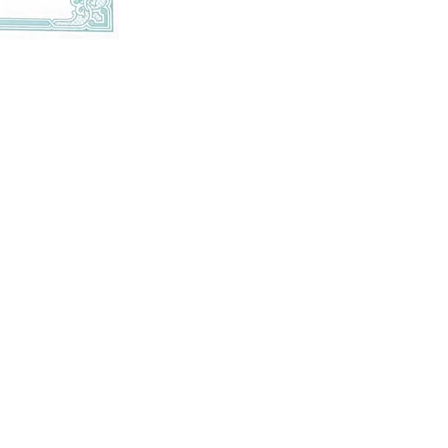
ğınız İçin Bugün Bir Adı
ız ve gelişmiş sağlık çözümlerimizle, size özel tedavi 