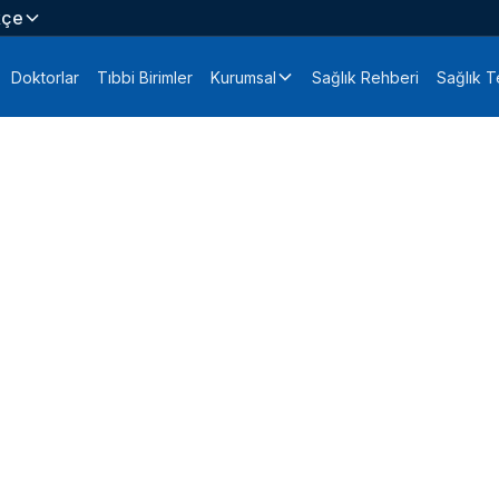
kçe
Doktorlar
Tıbbi Birimler
Kurumsal
Sağlık Rehberi
Sağlık Te
k İzni