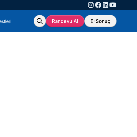
Randevu Al
E-Sonuç
stleri