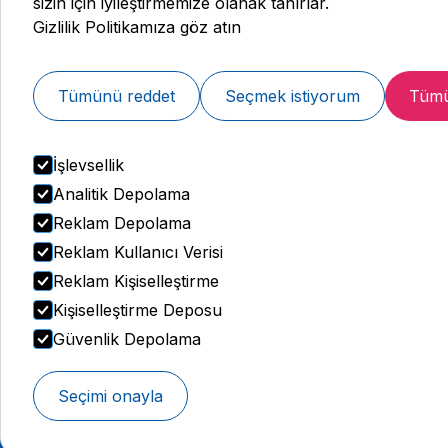
sizin için iyileştirmemize olanak tanırlar.
Gizlilik Politikamıza göz atın
Web ve Tıbbi Yayın Kurulu
İletişim:
Tümünü reddet
Seçmek istiyorum
Tümü
444 77 99
Whatsapp'tan Ulaşın
İşlevsellik
Analitik Depolama
Reklam Depolama
Reklam Kullanıcı Verisi
Reklam Kişiselleştirme
Kişiselleştirme Deposu
Güvenlik Depolama
Seçimi onayla