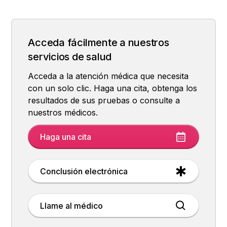
¿Cuáles son los síntomas del síndrome de
¿Por qué se produce el síndrome de ovario
¿Cómo se diagnostica el síndrome de ovario
¿Cómo se realiza el tratamiento del síndrome
¿Qué sucede si el síndrome de ovario
ovario poliquístico?
poliquístico?
poliquístico?
de ovario poliquístico?
poliquístico no se trata?
Acceda fácilmente a nuestros
servicios de salud
Acceda a la atención médica que necesita
con un solo clic. Haga una cita, obtenga los
resultados de sus pruebas o consulte a
nuestros médicos.
Haga una cita
Conclusión electrónica
Llame al médico