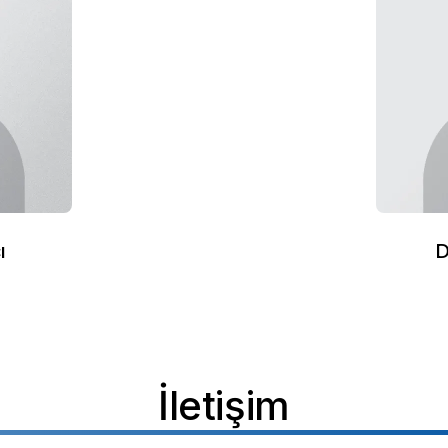
ı
D
r
İletişim