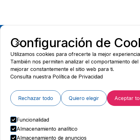
Configuración de Coo
Utilizamos cookies para ofrecerte la mejor experiencia
También nos permiten analizar el comportamiento del
mejorar constantemente el sitio web para ti.
Consejo editorial médico y web
Consulta nuestra Política de Privacidad
Contacto:
Rechazar todo
Quiero elegir
Aceptar t
444 77 99
Ponte en contacto con nosotros a través de W
Funcionalidad
Almacenamiento analítico
Almacenamiento de anuncios