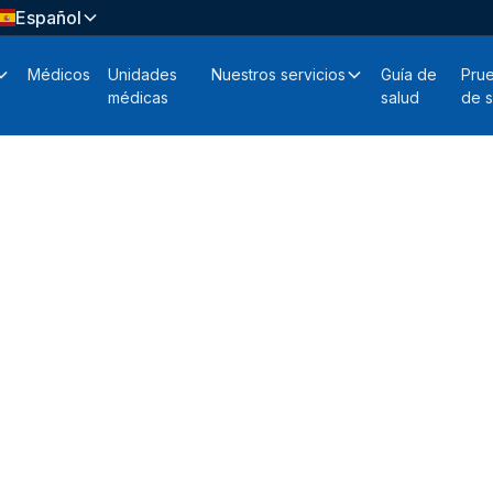
Español
Médicos
Unidades
Nuestros servicios
Guía de
Pru
médicas
salud
de s
tros
tesinde yer alan sağlık içeriklerinin
denetler. İçerikler yayın öncesi ve sonrası
 düzenli olarak güncellenir.