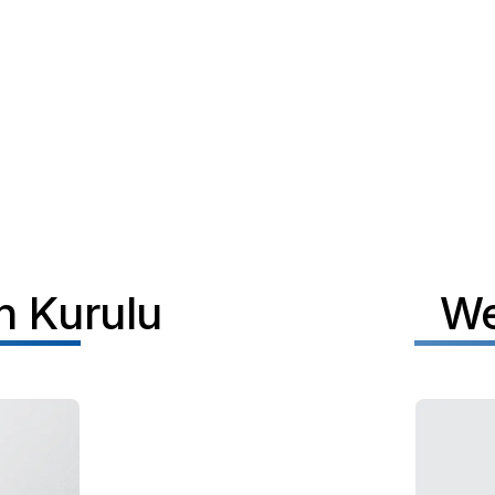
ın Kurulu
We