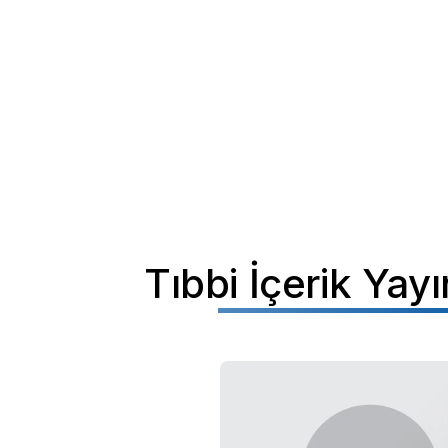
Tıbbi İçerik Yay