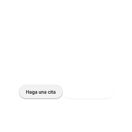
 paso hoy mismo por su
dicos expertos y nuestras soluciones de atención m
permítanos crear juntos su propio plan de tratamiento.
Haga una cita
Llame al médico