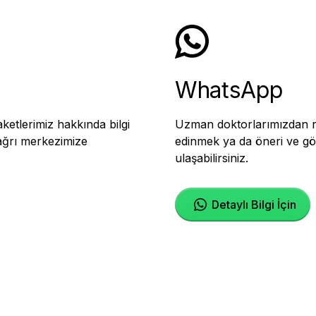
WhatsApp
etlerimiz hakkında bilgi
Uzman doktorlarımızdan ra
çağrı merkezimize
edinmek ya da öneri ve gö
ulaşabilirsiniz.
Detaylı Bilgi İçin