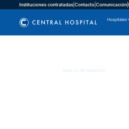
Instituciones contratadas
|
Contacto
|
Comunicación
|
Hospitales
Inicio
Kurumsal
Acerca de nosotros
Acerca de noso
Central Hospital Tıbbi ve Web Yayın Kurulu, web si
doğruluğunu, güncelliğini ve bilimsel uygunluğunu 
kontrol edilerek, bilimsel gelişmeler doğrultusunda