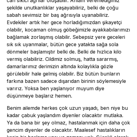
can sıkıcı ağrılar oluşabilir. Anlam veremediğimiz
şekilde unutkanlıklar yaşayabiliriz, belki de çoğu
sabah sevimsiz bir baş ağrısıyla uyanabiliriz.
Evdekiler artık her gece horladığımızdan şikayetçi
olabilir, kocaman olmuş göbeğimizle ayakkabılarımızı
bağlamak zorlaşmış olabilir. Sebepsiz yere geceleri
sık sık uyanmalar, bütün gece yatakta sağa sola
dönmeler başlamıştır belki de. Belki de hızlıca kilo
vermiş olabiliriz. Cildimiz solmuş, hatta sararmış,
damarlarımız derimizin altında kolaylıkla gözle
görülebilir hale gelmiş olabilir. Biz bütün bunların
farkına bazen sadece dışarıdan birinin söylemesiyle
varırız. Yoksa ben yaşlanıyor muyum diye
düşünmeye başlarız hemen.
Benim ailemde herkes çok uzun yaşadı, ben niye bu
kadar çabuk yaşlandım diyenler olacaktır mutlaka.
Ya da bana bir şey olmaz, hastalanmak için daha çok
gencim diyenler de olacaktır. Maalesef hastalıkların