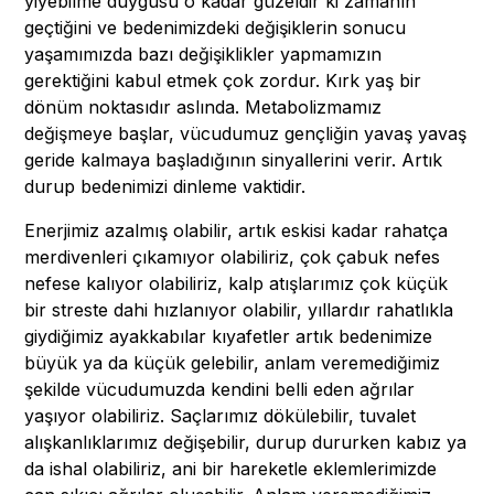
yiyebilme duygusu o kadar güzeldir ki zamanın
geçtiğini ve bedenimizdeki değişiklerin sonucu
yaşamımızda bazı değişiklikler yapmamızın
gerektiğini kabul etmek çok zordur. Kırk yaş bir
dönüm noktasıdır aslında. Metabolizmamız
değişmeye başlar, vücudumuz gençliğin yavaş yavaş
geride kalmaya başladığının sinyallerini verir. Artık
durup bedenimizi dinleme vaktidir.
Enerjimiz azalmış olabilir, artık eskisi kadar rahatça
merdivenleri çıkamıyor olabiliriz, çok çabuk nefes
nefese kalıyor olabiliriz, kalp atışlarımız çok küçük
bir streste dahi hızlanıyor olabilir, yıllardır rahatlıkla
giydiğimiz ayakkabılar kıyafetler artık bedenimize
büyük ya da küçük gelebilir, anlam veremediğimiz
şekilde vücudumuzda kendini belli eden ağrılar
yaşıyor olabiliriz. Saçlarımız dökülebilir, tuvalet
alışkanlıklarımız değişebilir, durup dururken kabız ya
da ishal olabiliriz, ani bir hareketle eklemlerimizde