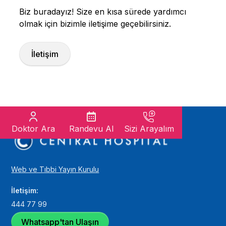
Biz buradayız! Size en kısa sürede yardımcı
olmak için bizimle iletişime geçebilirsiniz.
İletişim
Doktor Ara
Randevu Al
Sizi Arayalım
Web ve Tıbbi Yayın Kurulu
İletişim:
444 77 99
Whatsapp'tan Ulaşın