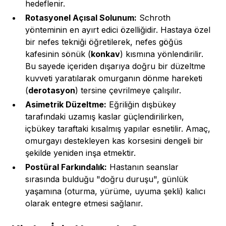
hedeflenir.
Rotasyonel Açısal Solunum:
Schroth
yönteminin en ayırt edici özelliğidir. Hastaya özel
bir nefes tekniği öğretilerek, nefes göğüs
kafesinin sönük (
konkav
) kısmına yönlendirilir.
Bu sayede içeriden dışarıya doğru bir düzeltme
kuvveti yaratılarak omurganın dönme hareketi
(
derotasyon
) tersine çevrilmeye çalışılır.
Asimetrik Düzeltme:
Eğriliğin dışbükey
tarafındaki uzamış kaslar güçlendirilirken,
içbükey taraftaki kısalmış yapılar esnetilir. Amaç,
omurgayı destekleyen kas korsesini dengeli bir
şekilde yeniden inşa etmektir.
Postüral Farkındalık:
Hastanın seanslar
sırasında bulduğu "doğru duruşu", günlük
yaşamına (oturma, yürüme, uyuma şekli) kalıcı
olarak entegre etmesi sağlanır.