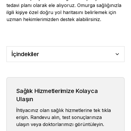
tedavi planı olarak ele alıyoruz. Omurga sağlığınızla
ilgili kişiye özel doğru yol haritasını belirlemek için
uzman hekimlerimizden destek alabilirsiniz.
İçindekiler
Schroth Yöntemi Nasıl Çalışır?
Kimler İçin Uygundur?
Tedavide Uzman Gözetiminin Önemi
Sağlık Hizmetlerimize Kolayca
Ulaşın
İhtiyacınız olan sağlık hizmetlerine tek tıkla
erişin. Randevu alın, test sonuçlarınıza
ulaşın veya doktorlarımızı görüntüleyin.