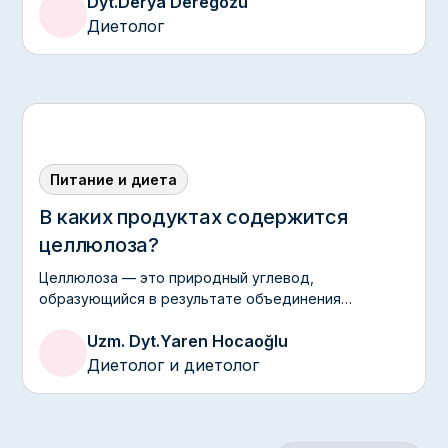
Dyt.
Derya Deregözü
Диетолог
Питание и диета
В каких продуктах содержится
целлюлоза?
Целлюлоза — это природный углевод,
образующийся в результате объединения
многочисленных молекул глюкозы, образующих
Uzm. Dyt.
Yaren Hocaoğlu
клеточные стенки растений и обеспечивающих им
устойчивость; она является основным
Диетолог и диетолог
компонентом таких веществ, как дерево, хлопок и
бумага.