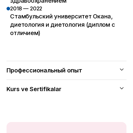
здравоохранением
2018 — 2022
Стамбульский университет Окана,
диетология и диетология (диплом с
отличием)
Профессиональный опыт
2024 — Хален
Kurs ve Sertifikalar
Центральная больница Аташехир
2023
Современные методы лечения питания
Fitslimlife — клинический менеджер и
пожилых пациентов ESPEN
диетолог
2022
Ассоциация диетологов Турции и
Академическая больница
клиническое питание