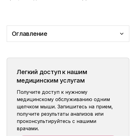
Оглавление
Более быстрое восстановление с
Гонка со временем после инсульта
5 критических эффектов ранней
В каких ситуациях используется
помощью роботизированной терапии
начинается
реабилитации с помощью роботов
роботизированная реабилитация?
Легкий доступ к нашим
медицинским услугам
Получите доступ к нужному
медицинскому обслуживанию одним
щелчком мыши. Запишитесь на прием,
получите результаты анализов или
проконсультируйтесь с нашими
врачами.