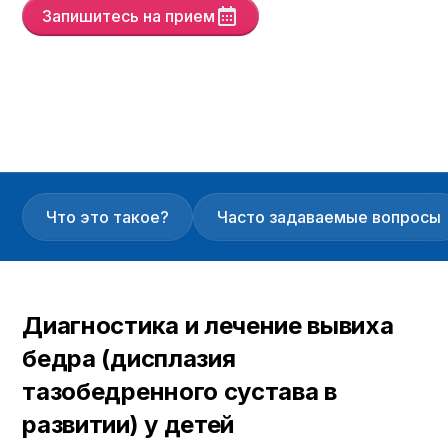
Запишитесь на прием
Yayın Tarihi
31/1/26
Son Güncelleme :
5/6/26
Versiyon :
6
Что это такое?
Часто задаваемые вопросы
Диагностика и лечение вывиха
бедра (дисплазия
тазобедренного сустава в
развитии) у детей