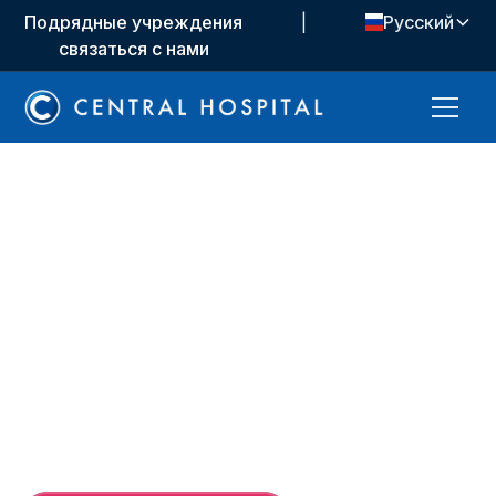
Подрядные учреждения
|
Русский
связаться с нами
Медицинские подразделения
Детская ортопедия
Детская ортопедия — это медицинская
специальность, которая занимается
диагностикой и лечением заболеваний костей,
суставов, мышц и соединительной ткани,
которые возникают у детей от младенчества до
подросткового возраста.