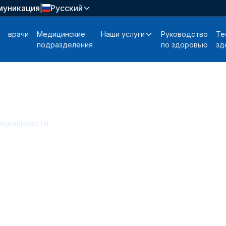
муникация
|
Русский
врачи
Медицинские
Наши услуги
Руководство
Те
подразделения
по здоровью
зд
нциальности
фиденциальност