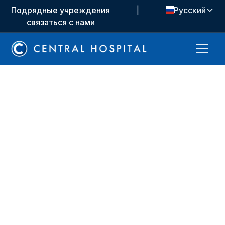
Подрядные учреждения
|
Русский
связаться с нами
ТЕСТЫ ЗДОРОВЬЯ
Проверьте себя
Используйте наши тесты, одобренные
экспертами, чтобы улучшить качество жизни и
лучше понять потребности своего организма.
Получите результаты и индивидуальные
рекомендации за считанные минуты.