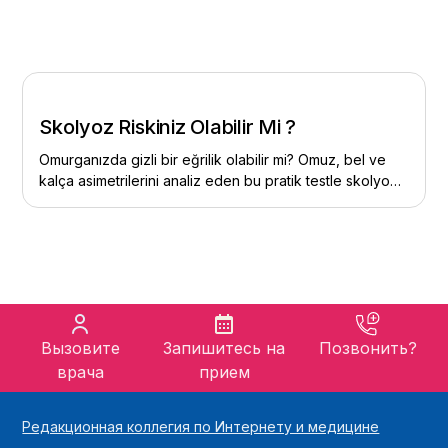
Skolyoz Riskiniz Olabilir Mi ?
Omurganızda gizli bir eğrilik olabilir mi? Omuz, bel ve
kalça asimetrilerini analiz eden bu pratik testle skolyoz
riskinizi saniyeler içinde ölçün ve duruş sağlığınız
hakkında farkındalık kazanın.
Вызовите
Запишитесь на
Позвонить?
врача
прием
Редакционная коллегия по Интернету и медицине