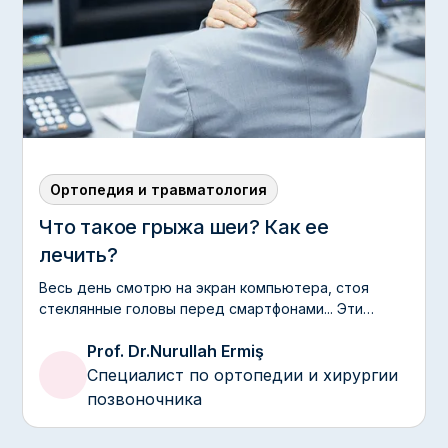
Ортопедия и травматология
Что такое грыжа шеи? Как ее
лечить?
Весь день смотрю на экран компьютера, стоя
стеклянные головы перед смартфонами... Эти
увещевания, принесенные современной жизнью,
Prof. Dr.
Nurullah Ermiş
ложатся тяжелым бременем на нее — самую
деликатную и деликатную область звонящего.
Специалист по ортопедии и хирургии
Часто боль в шее, которую мы передаем словами
позвоночника
«кондиционер ударил» или «я могу прыгать на
ногах», на самом деле может быть