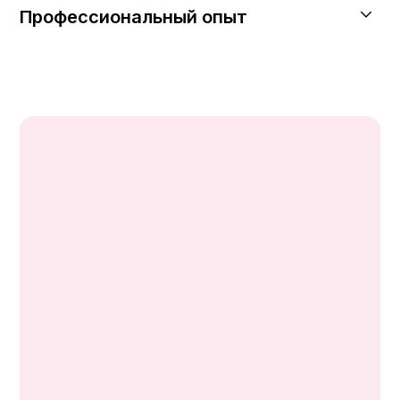
Профессиональный опыт
2006 — Хален
Центральная больница Аташехир,
Стамбул
1996 — 2006
Государственная больница
Султанбейли
1992 — 1996
Больница Хайдарпаша Нумуне