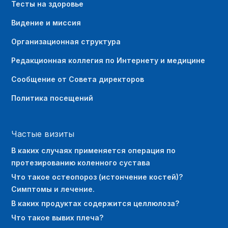
Тесты на здоровье
А., Чебечи Б.С., Озмен Н. 20-й Национальный
конгресс кардиологов, SB-16, 400, Анталия,
Видение и миссия
2004 г.
Организационная структура
2004
Эффективность значений CRP и общего
Редакционная коллегия по Интернету и медицине
количества лейкоцитов у пациентов с
Сообщение от Совета директоров
острым инфарктом миокарда на
краткосрочный прогноз
Политика посещений
Кескин, О., Р.Э. Улусой, М. Калемоглу, И.
Йылдырым, Н. Ардич, Т. Дениз, М. Йылмаз. 7-й
Частые визиты
симпозиум по неотложной медицинской
помощи в Турции.
В каких случаях применяется операция по
протезированию коленного сустава
Что такое остеопороз (истончение костей)?
Симптомы и лечение.
В каких продуктах содержится целлюлоза?
Что такое вывих плеча?