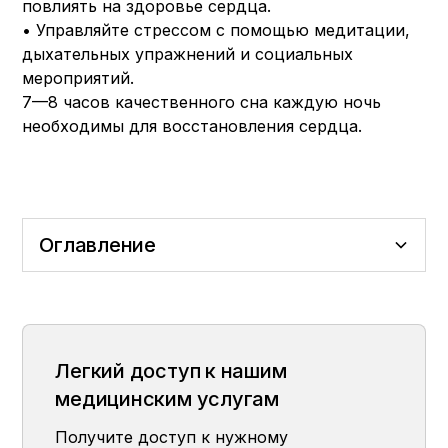
повлиять на здоровье сердца.
• Управляйте стрессом с помощью медитации,
дыхательных упражнений и социальных
мероприятий.
7—8 часов качественного сна каждую ночь
необходимы для восстановления сердца.
Оглавление
Превратите полезное для сердца
Ведите подвижный образ жизни
Поддерживайте здоровый баланс веса
Держитесь подальше от табачных
Управляйте стрессом, не пренебрегайте
питание в образ жизни
изделий.
сном
Легкий доступ к нашим
медицинским услугам
Получите доступ к нужному