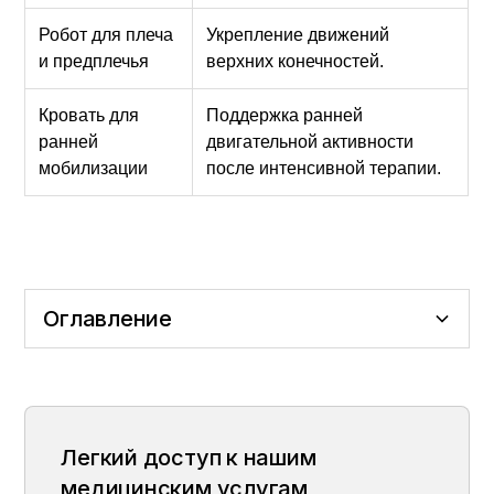
Робот для плеча
Укрепление движений
и предплечья
верхних конечностей.
Кровать для
Поддержка ранней
ранней
двигательной активности
мобилизации
после интенсивной терапии.
Оглавление
Роботизированная реабилитация:
В каких ситуациях используется
Отслеживание на основе данных и
Нейропластичность: способность мозга к
Увлекательный и мотивирующий процесс
Передовые технологии
восстановите свою подвижность
роботизированная реабилитация?
персонализированные программы
самообновлению
лечения
робототехнических систем в нашем
центре
Легкий доступ к нашим
медицинским услугам