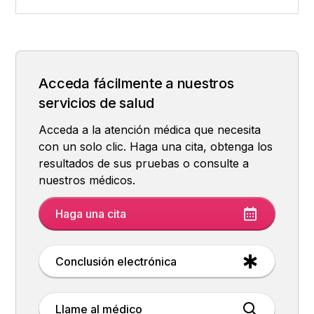
¿Qué es el varicocele?
El efecto del varicocele en la salud
Síntomas del varicocele
Clasificación del varicocele
¿Qué es la varicoselectomía microscópica?
reproductiva masculina
Acceda fácilmente a nuestros
servicios de salud
Acceda a la atención médica que necesita
con un solo clic. Haga una cita, obtenga los
resultados de sus pruebas o consulte a
nuestros médicos.
Haga una cita
Conclusión electrónica
Llame al médico