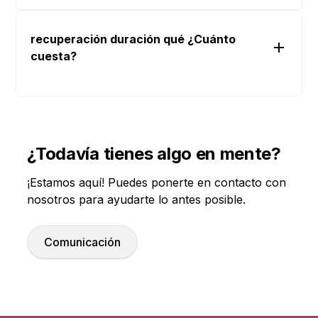
75%
recuperación duración qué ¿Cuánto
cuesta?
Regreso a la actividad diaria: 2 a 3 días
Ejercicio o deporte pesado: 2 a 3 semanas
Recuperación de los parámetros
¿Todavía tienes algo en mente?
espermáticos completos: 3 a 6 meses
¡Estamos aquí! Puedes ponerte en contacto con
nosotros para ayudarte lo antes posible.
Comunicación