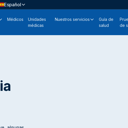
Español
Médicos
Unidades
Nuestros servicios
Guía de
Pru
médicas
salud
de s
ia
ive, algunas