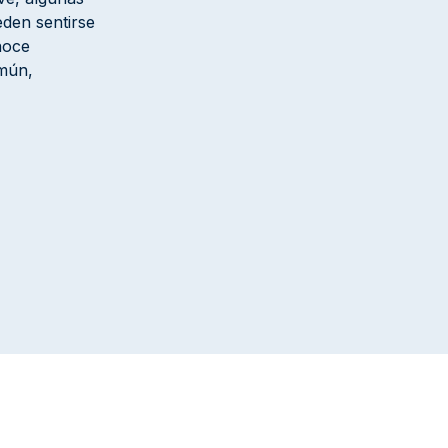
eden sentirse
noce
omún,