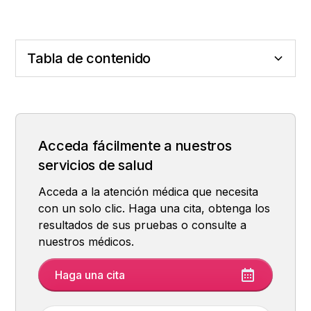
Tabla de contenido
¿Qué es la estética genital?
¿Cuáles son las operaciones más
Proceso, proceso y recuperación
¿Quién puede hacerlo?
¿Por qué es tan preferido?
frecuentes?
Acceda fácilmente a nuestros
servicios de salud
Acceda a la atención médica que necesita
con un solo clic. Haga una cita, obtenga los
resultados de sus pruebas o consulte a
nuestros médicos.
Haga una cita