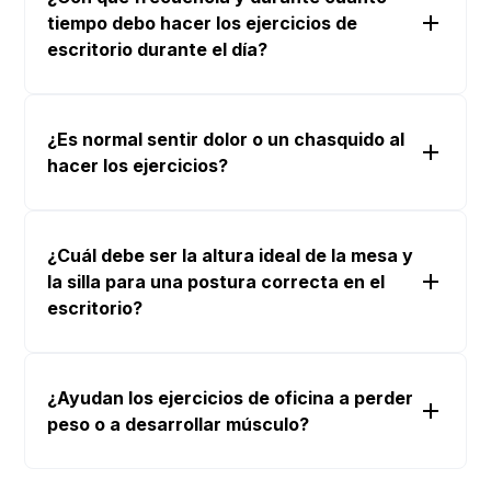
tiempo debo hacer los ejercicios de
escritorio durante el día?
¿Es normal sentir dolor o un chasquido al
Breves pausas de 3
hacer los ejercicios?
a 5 minutos cada 1 o 2 horas
¿Cuál debe ser la altura ideal de la mesa y
la silla para una postura correcta en el
escritorio?
si siente un dolor agudo,
punzante o entumecimiento,
sus pies deben estar
¿Ayudan los ejercicios de oficina a perder
completamente apoyados en el suelo y sus
peso o a desarrollar músculo?
rodillas formar un ángulo de 90 grados.