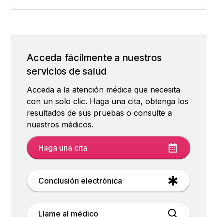
Ejercicios para Reducir la Tensión en Cuello
Movimientos para Relajar la Espalda y la
Ejercicios para activar los músculos de las
Ejercicios para manos, muñecas y dedos
Hábitos para ayudar a reducir la fatiga visual
Pequeños hábitos que facilitan el
¿Por qué es tan importante la postura al
¿Por qué moverse durante el día puede
y Hombros
Zona Lumbar
piernas y las caderas
movimiento en el escritorio
trabajar en el escritorio?
aumentar la energía?
Acceda fácilmente a nuestros
servicios de salud
Acceda a la atención médica que necesita
con un solo clic. Haga una cita, obtenga los
resultados de sus pruebas o consulte a
nuestros médicos.
Haga una cita
Conclusión electrónica
Llame al médico