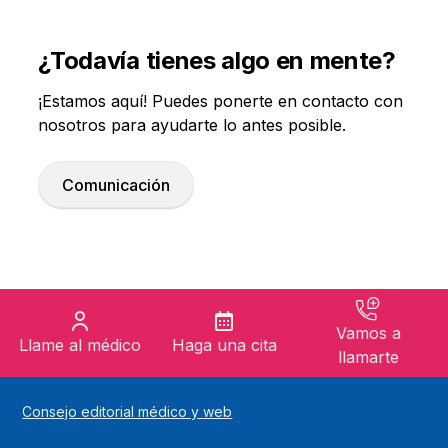
corregir
¿Todavía tienes algo en mente?
problemas de postura, prevenir dolores
musculares y articulares, acelerar la
¡Estamos aquí! Puedes ponerte en contacto con
circulación sanguínea y aumentar la
nosotros para ayudarte lo antes posible.
concentración mental
Comunicación
Vamos a
Llame al médico
Haga una cita
llamarte
Consejo editorial médico y web