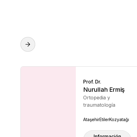
Prof. Dr.
Nurullah Ermiş
Ortopedia y
traumatología
Ataşehir
Etiler
Kozyatağı
Información