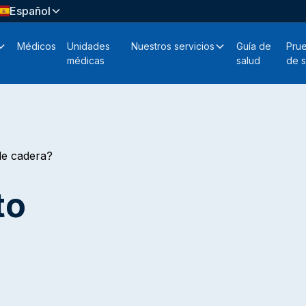
Español
Médicos
Unidades
Nuestros servicios
Guía de
Pru
médicas
salud
de s
de cadera?
to