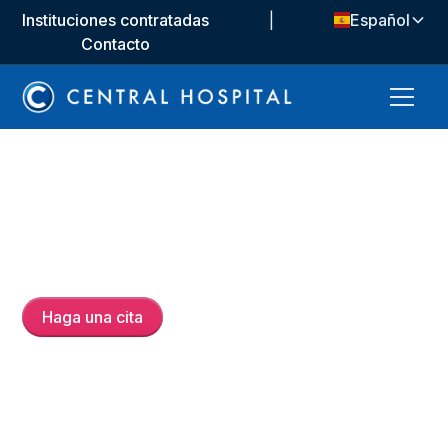
Instituciones contratadas
|
Español
Contacto
Op. Dr.
Baktybek
Djumagulov
Haga una cita