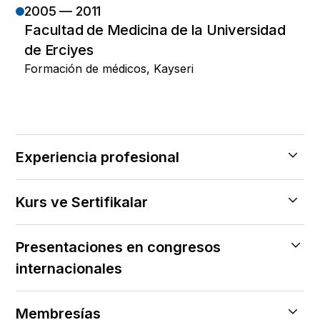
2005 — 2011
Facultad de Medicina de la Universidad
de Erciyes
Formación de médicos, Kayseri
Experiencia profesional
2020 — Halen
Kurs ve Sertifikalar
Hospital Central de Atasehir, Estambul
2013 — 2018
2018
Departamento de Ortopedia y
Presentaciones en congresos
Certificado de experiencia en ortopedia y
Traumatología de la Facultad de Medicina
internacionales
traumatología
de la Universidad de Maltepe
2015
2021
Estambul (asistente de investigación)
Curso de principios básicos de AO Trauma
Membresías
27º Congreso Nacional de Ortopedia y