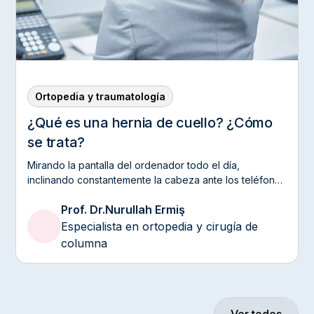
Ortopedia y traumatología
¿Qué es una hernia de cuello? ¿Cómo
se trata?
Mirando la pantalla del ordenador todo el día,
inclinando constantemente la cabeza ante los teléfonos
inteligentes... Estos hábitos introducidos por la vida
Prof. Dr.
Nurullah Ermiş
moderna ejercen una gran presión sobre nuestro
cuello, la zona más móvil y delicada de nuestra
Especialista en ortopedia y cirugía de
columna vertebral. Con frecuencia, los dolores
columna
cervicales que soltamos al decir «me ha tocado el aire
acondicionado» o «me he acostado boca abajo»
pueden ser en realidad un presagio de un pinzamiento
nervioso que se extiende hasta los brazos y las yemas
de los dedos, es decir, una hernia cervical.