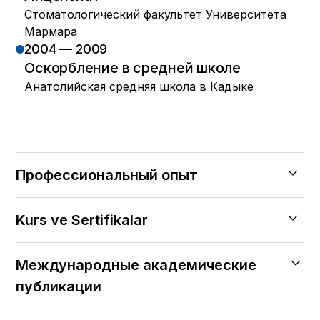
Стоматологический факультет Университета
Мармара
2004 — 2009
Оскорбление в средней школе
Анатолийская средняя школа в Кадыке
Профессиональный опыт
2021 — 2024
Kurs ve Sertifikalar
Клиника «Академия Улыбки»
2020 — 2021
2024
Совместный оздоровительный центр
Международные академические
Токсин для голеностопного сустава
гигиены полости рта и зубов
публикации
Vesta Academy «Гармония лица» —
«Якадент»
курс ботокса
2016