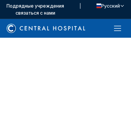
Подрядные учреждения
|
Русский
связаться с нами
Медицинские подразделения
Экстренные
службы
Наше отделение неотложной помощи нацелено
на предоставление высококачественной
медицинской помощи нашим пациентам. Наш
опытный персонал предлагает услуги по
диагностике, лечению и удовлетворению