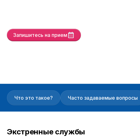
потребностей пациентов. Мы обеспечиваем
постоянную поддержку с помощью наших
передовых технологий.
Запишитесь на прием
Yayın Tarihi
15/5/25
Son Güncelleme :
5/6/26
Versiyon :
6
Что это такое?
Часто задаваемые вопросы
Экстренные службы