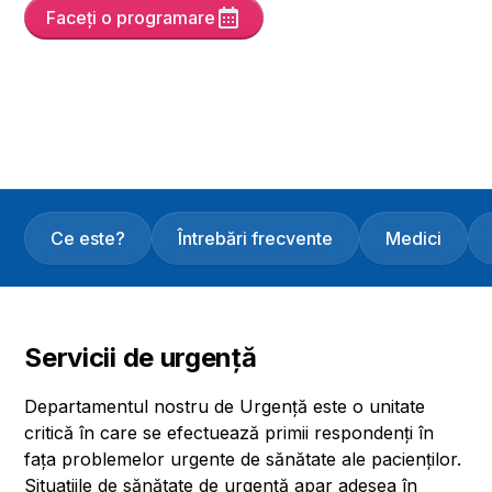
Faceți o programare
Yayın Tarihi
15/5/25
Son Güncelleme :
5/6/26
Versiyon :
6
Ce este?
Întrebări frecvente
Medici
Servicii de urgență
Departamentul nostru de Urgență este o unitate
critică în care se efectuează primii respondenți în
fața problemelor urgente de sănătate ale pacienților.
Situațiile de sănătate de urgență apar adesea în