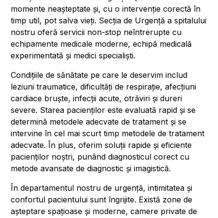
momente neașteptate și, cu o intervenție corectă în
timp util, pot salva vieți. Secția de Urgență a spitalului
nostru oferă servicii non-stop neîntrerupte cu
echipamente medicale moderne, echipă medicală
experimentată și medici specialiști.
Condițiile de sănătate pe care le deservim includ
leziuni traumatice, dificultăți de respirație, afecțiuni
cardiace bruște, infecții acute, otrăviri și dureri
severe. Starea pacienților este evaluată rapid și se
determină metodele adecvate de tratament și se
intervine în cel mai scurt timp metodele de tratament
adecvate. În plus, oferim soluții rapide și eficiente
pacienților noștri, punând diagnosticul corect cu
metode avansate de diagnostic și imagistică.
În departamentul nostru de urgență, intimitatea și
confortul pacientului sunt îngrijite. Există zone de
așteptare spațioase și moderne, camere private de