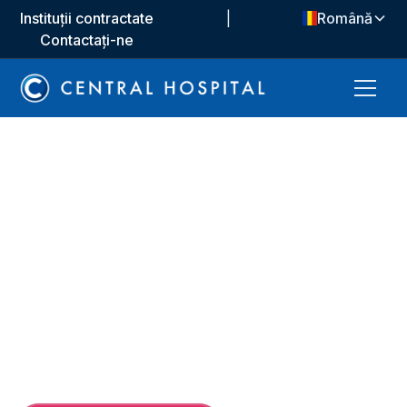
Instituții contractate
|
Română
Contactați-ne
Unități medicale
Servicii de urgență
Departamentul nostru de Urgență își propune să
ofere asistență medicală de înaltă calitate pacienților
noștri. Oferim servicii de diagnostic, tratament și
satisfacția pacienților cu personalul nostru expert.
Oferim suport continuu cu tehnologia noastră
avansată.