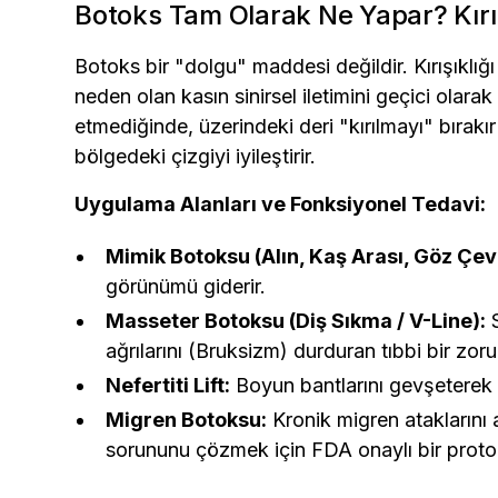
Botoks Tam Olarak Ne Yapar? Kırış
Botoks bir "dolgu" maddesi değildir. Kırışıklığı
neden olan kasın sinirsel iletimini geçici olar
etmediğinde, üzerindeki deri "kırılmayı" bırak
bölgedeki çizgiyi iyileştirir.
Uygulama Alanları ve Fonksiyonel Tedavi:
Mimik Botoksu (Alın, Kaş Arası, Göz Çev
görünümü giderir.
Masseter Botoksu (Diş Sıkma / V-Line):
S
ağrılarını (Bruksizm) durduran tıbbi bir zoru
Nefertiti Lift:
Boyun bantlarını gevşeterek ç
Migren Botoksu:
Kronik migren ataklarını 
sorununu çözmek için FDA onaylı bir proto