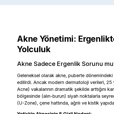
Akne Yönetimi: Ergenlikte
Yolculuk
Akne Sadece Ergenlik Sorunu mu?
Geleneksel olarak akne, puberte dönemindeki ho
edilirdi. Ancak modern dermatoloji verileri, 25
Acne) vakalarının dramatik şekilde arttığını kan
bölgesinde (alın-burun) siyah noktalarla seyre
(U-Zone), çene hattında, ağrılı ve kistik yapıda
Yetişkin Aknesinin 5 Gizli Nedeni: