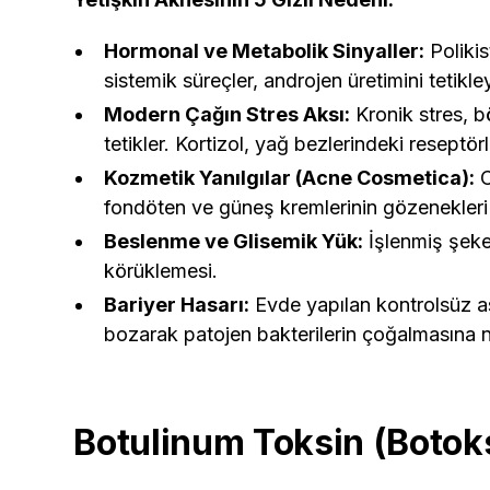
Hormonal ve Metabolik Sinyaller:
Polikis
sistemik süreçler, androjen üretimini tetikl
Modern Çağın Stres Aksı:
Kronik stres, b
tetikler. Kortizol, yağ bezlerindeki reseptö
Kozmetik Yanılgılar (Acne Cosmetica):
C
fondöten ve güneş kremlerinin gözenekleri f
Beslenme ve Glisemik Yük:
İşlenmiş şeke
körüklemesi.
Bariyer Hasarı:
Evde yapılan kontrolsüz asi
bozarak patojen bakterilerin çoğalmasına n
Botulinum Toksin (Botok