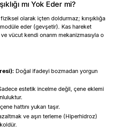
ıklığı mı Yok Eder mi?
 fiziksel olarak içten doldurmaz; kırışıklığa
ak modüle eder (gevşetir). Kas hareket
ır ve vücut kendi onarım mekanizmasıyla o
resi):
Doğal ifadeyi bozmadan yorgun
adece estetik incelme değil, çene eklemi
nluluktur.
ene hattını yukarı taşır.
azaltmak ve aşırı terleme (Hiperhidroz)
koldür.