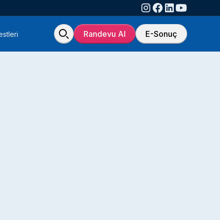
Randevu Al
E-Sonuç
stleri