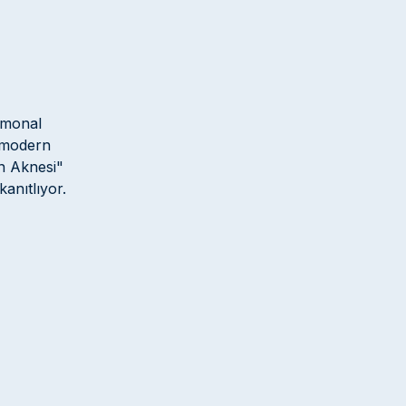
rmonal
k modern
in Aknesi"
kanıtlıyor.