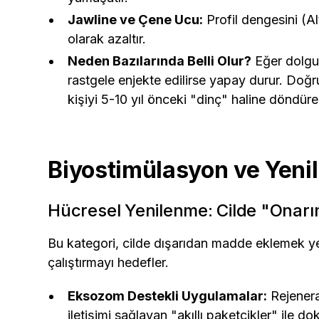
Jawline ve Çene Ucu:
Profil dengesini (A
olarak azaltır.
Neden Bazılarında Belli Olur?
Eğer dolgu 
rastgele enjekte edilirse yapay durur. Doğ
kişiyi 5-10 yıl önceki "dinç" haline döndür
Biyostimülasyon ve Yeni
Hücresel Yenilenme: Cilde "Onar
Bu kategori, cilde dışarıdan madde eklemek yeri
çalıştırmayı hedefler.
Eksozom Destekli Uygulamalar:
Rejenerat
iletişimi sağlayan "akıllı paketçikler" ile do