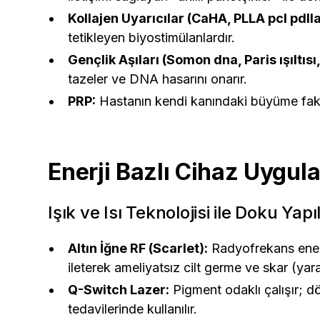
Kollajen Uyarıcılar (CaHA, PLLA pcl pdlla
tetikleyen biyostimülanlardır.
Gençlik Aşıları (Somon dna, Paris ışıltısı
tazeler ve DNA hasarını onarır.
PRP:
Hastanın kendi kanındaki büyüme faktör
Enerji Bazlı Cihaz Uygul
Işık ve Isı Teknolojisi ile Doku Yap
Altın İğne RF (Scarlet):
Radyofrekans enerji
ileterek ameliyatsız cilt germe ve skar (yara
Q-Switch Lazer:
Pigment odaklı çalışır; d
tedavilerinde kullanılır.