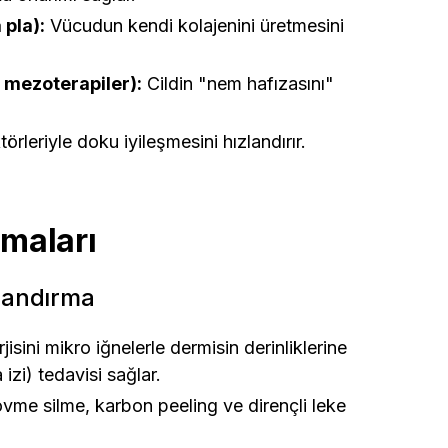
 pla):
Vücudun kendi kolajenini üretmesini
, mezoterapiler):
Cildin "nem hafızasını"
leriyle doku iyileşmesini hızlandırır.
amaları
ılandırma
sini mikro iğnelerle dermisin derinliklerine
 izi) tedavisi sağlar.
övme silme, karbon peeling ve dirençli leke