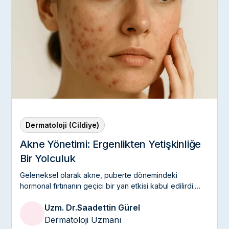
Dermatoloji (Cildiye)
Akne Yönetimi: Ergenlikten Yetişkinliğe
Bir Yolculuk
Geleneksel olarak akne, puberte dönemindeki
hormonal fırtınanın geçici bir yan etkisi kabul edilirdi.
Ancak modern dermatoloji verileri, 25 yaş üstü
Uzm. Dr.
Saadettin Gürel
bireylerde "Yetişkin Aknesi" (Adult Acne) vakalarının
dramatik şekilde arttığını kanıtlıyor.
Dermatoloji Uzmanı