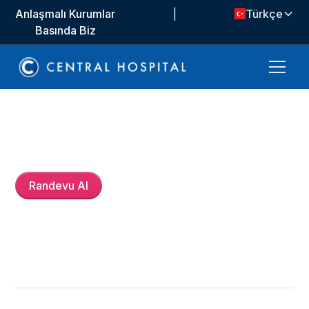
Anlaşmalı Kurumlar
|
Türkçe
Basında Biz
Uzm. Dr.
Saadettin Gürel
Randevu Al