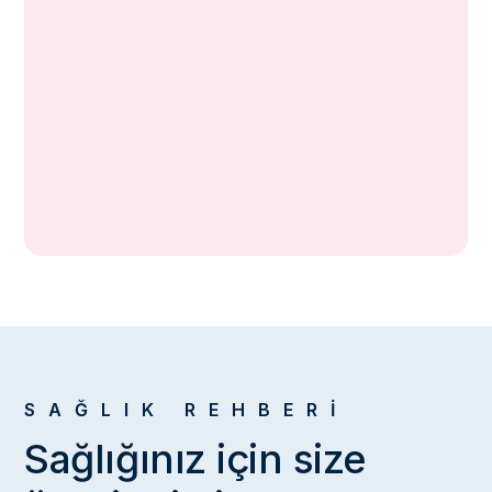
Besin İntoleranslarında Beslenme
Yeme Bozukluklarında Beslenme
İnsülin Direncinde Beslenme
Gestasyonel Diyabette Beslenme
Kilo Aldırıcı Beslenme
SAĞLIK REHBERİ
Sağlığınız için size