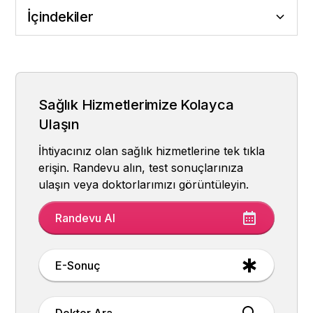
İçindekiler
Böbrek Taşı Nedir?
Böbrek Taşı Belirtileri Nelerdir?
Böbrek Taşı Neden Oluşur?
Böbrek Taşı Nasıl Teşhis Edilir?
Böbrek Taşı Tedavi Yöntemleri
Böbrek Taşından Korunmak Mümkün mü?
Sağlık Hizmetlerimize Kolayca
Ulaşın
İhtiyacınız olan sağlık hizmetlerine tek tıkla
erişin. Randevu alın, test sonuçlarınıza
ulaşın veya doktorlarımızı görüntüleyin.
Randevu Al
E-Sonuç