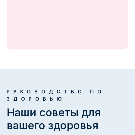
Демир У.Л., Озтюрк Янаша Х. Турецкая арка,
Врач общей практики
оториноларингол. 2020 г.; 58 (2) :87-92. doi:
Общее медицинское обслуживание в
10.5152/tao.2020.5153. Epub 2020 1 июня. PMID:
пульмонологической больнице Чорум.
32783034; PMCID: PMC7397542.
РУКОВОДСТВО ПО
ЗДОРОВЬЮ
Наши советы для
вашего здоровья