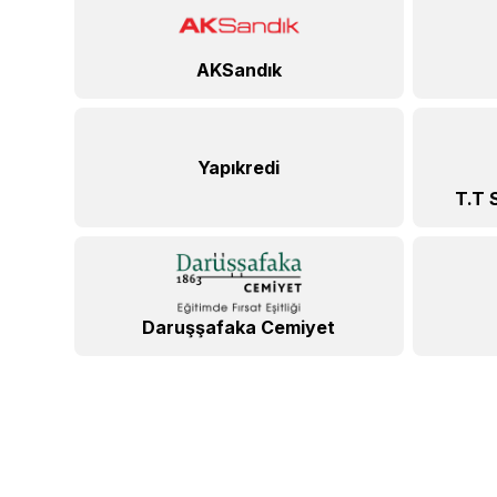
AKSandık
Yapıkredi
T.T 
Daruşşafaka Cemiyet