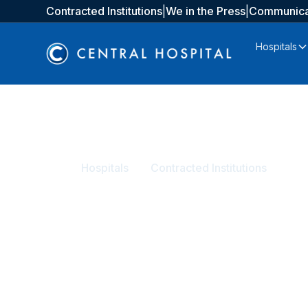
Contracted Institutions
|
We in the Press
|
Communica
Hospitals
Home
Hospitals
Contracted Institutions
Contracted Inst