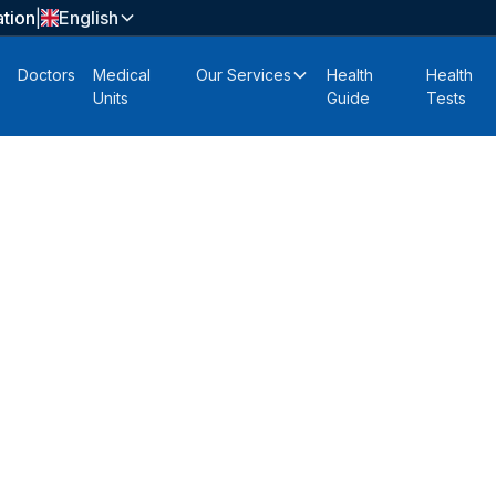
tion
|
English
Doctors
Medical
Our Services
Health
Health
Units
Guide
Tests
itutions