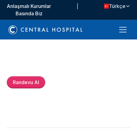
Anlaşmalı Kurumlar
|
Türkçe
Basında Biz
Dr.
Efrayim Pehlivan
Randevu Al