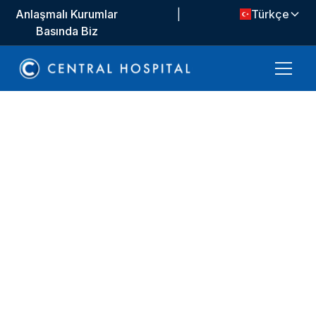
Anlaşmalı Kurumlar
|
Türkçe
Basında Biz
Tıbbi Birimler
Beyin ve Sinir
Cerrahisi
Beyin ve Sinir Cerrahisi birimimiz, hastalarımıza
yüksek kalitede sağlık hizmeti sunmayı amaçlar.
Uzman kadromuzla teşhis, tedavi ve hasta
memnuniyeti odaklı hizmetler sunuyoruz. Gelişmiş
teknolojimizle sürekli destek sağlıyoruz.