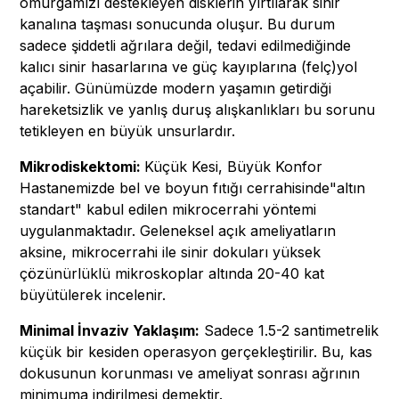
omurgamızı destekleyen disklerin yırtılarak sinir
kanalına taşması sonucunda oluşur. Bu durum
sadece şiddetli ağrılara değil, tedavi edilmediğinde
kalıcı sinir hasarlarına ve güç kayıplarına (felç)yol
açabilir. Günümüzde modern yaşamın getirdiği
hareketsizlik ve yanlış duruş alışkanlıkları bu sorunu
tetikleyen en büyük unsurlardır.
Mikrodiskektomi:
Küçük Kesi, Büyük Konfor
Hastanemizde bel ve boyun fıtığı cerrahisinde"altın
standart" kabul edilen mikrocerrahi yöntemi
uygulanmaktadır. Geleneksel açık ameliyatların
aksine, mikrocerrahi ile sinir dokuları yüksek
çözünürlüklü mikroskoplar altında 20-40 kat
büyütülerek incelenir.
Minimal İnvaziv Yaklaşım:
Sadece 1.5-2 santimetrelik
küçük bir kesiden operasyon gerçekleştirilir. Bu, kas
dokusunun korunması ve ameliyat sonrası ağrının
minimuma indirilmesi demektir.