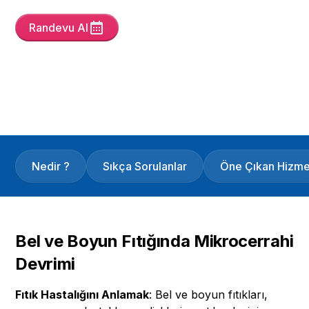
Randevu Al
Yayın Tarihi
2/4/25
Son Güncelleme :
5/6/26
Versiyon :
6
Nedir ?
Sıkça Sorulanlar
Öne Çıkan Hizme
Bel ve Boyun Fıtığında Mikrocerrahi
Devrimi
Fıtık Hastalığını Anlamak
: Bel ve boyun fıtıkları,