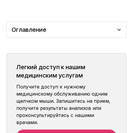
Оглавление
Почему Центральная больница? (Наше
Какое путешествие вас ждет? (Процесс)
Наши области лечения (сфера
Мы делаем вашу жизнь
отличие)
применения)
безболезненной
Легкий доступ к нашим
медицинским услугам
Получите доступ к нужному
медицинскому обслуживанию одним
щелчком мыши. Запишитесь на прием,
получите результаты анализов или
проконсультируйтесь с нашими
врачами.