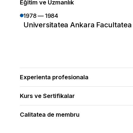
Eğitim ve Uzmanlık
1978 — 1984
Universitatea Ankara Facultatea
Experienta profesionala
2008 — Halen
Kurs ve Sertifikalar
Spitalul Central, Istanbul
2000
1992 — 2008
Calitatea de membru
Antrenament de bronhoscopie
Spitalul de instruire și cercetar
Asociația Bolilor Respiratorii
Başasistan
2004