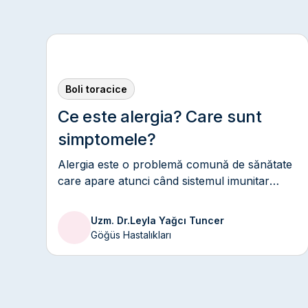
Boli toracice
Ce este alergia? Care sunt
simptomele?
Alergia este o problemă comună de sănătate
care apare atunci când sistemul imunitar
reacționează excesiv la substanțe care sunt
în mod normal inofensive.
Uzm. Dr.
Leyla Yağcı Tuncer
Göğüs Hastalıkları