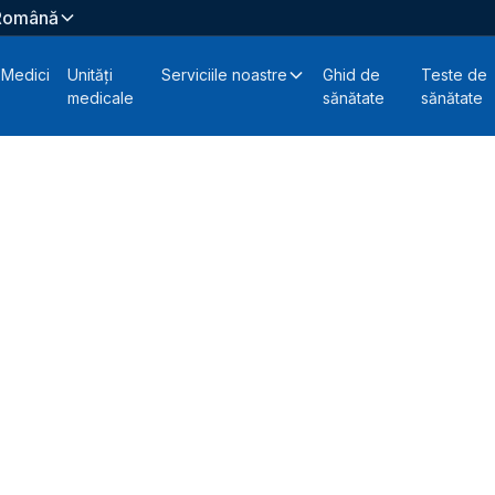
Română
Medici
Unități
Serviciile noastre
Ghid de
Teste de
medicale
sănătate
sănătate
man