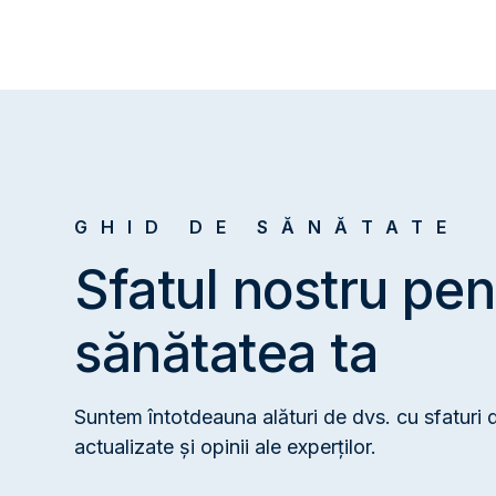
Certificat de terapie cu ozon
Societatea toracică turcă
1988 — 1992
Spitalul de formare și cercetare K
Asociația Medicală Turcă
GHID DE SĂNĂTATE
Sfatul nostru pen
sănătatea ta
Suntem întotdeauna alături de dvs. cu sfaturi 
actualizate și opinii ale experților.