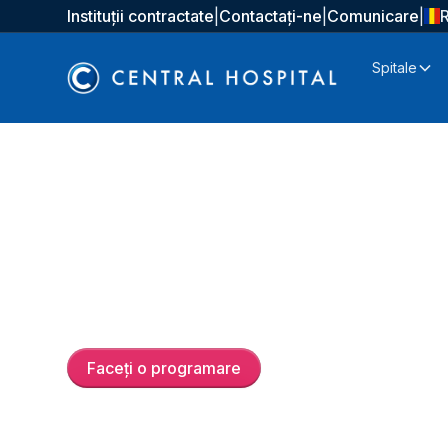
Instituții contractate
|
Contactați-ne
|
Comunicare
|
Spitale
Uzm. Dr.
Mübetcel Ak
Faceți o programare