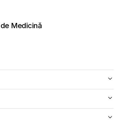
 de Medicină
e Fatih Sultan Mehmet -