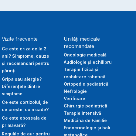
Vizite frecvente
Unități medicale
recomandate
Ce este criza de la 2
Oncologie medicală
ani? Simptome, cauze
Audiologie și echilibru
și recomandări pentru
Terapie fizică și
părinți
reabilitare robotică
Gripa sau alergie?
Ortopedie pediatrică
Diferențele dintre
Nefrologie
simptome
Verificare
Ce este cortizolul, de
Chirurgie pediatrică
ce crește, cum cade?
Terapie intensivă
Ce este oboseala de
Medicina de Familie
primăvară?
Endocrinologie și boli
Regulile de aur pentru
metabolice