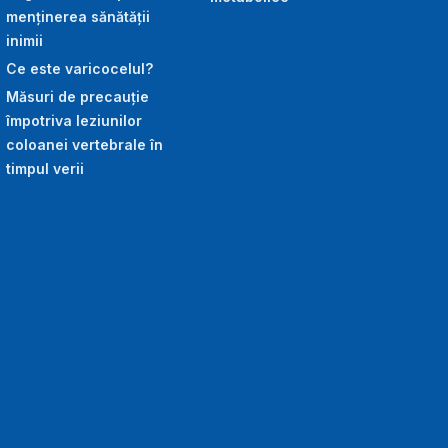
menținerea sănătății
inimii
Ce este varicocelul?
Măsuri de precauție
împotriva leziunilor
coloanei vertebrale în
timpul verii