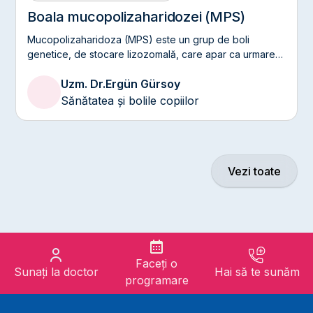
Boala mucopolizaharidozei (MPS)
Mucopolizaharidoza (MPS) este un grup de boli
genetice, de stocare lizozomală, care apar ca urmare a
deficienței sau disfuncției enzimelor lizozomale care
Uzm. Dr.
Ergün Gürsoy
elimină deșeurile din celule prin descompunerea
glicozaminoglicanilor (GAG)
Sănătatea și bolile copiilor
Vezi toate
Faceți o
Sunați la doctor
Hai să te sunăm
programare