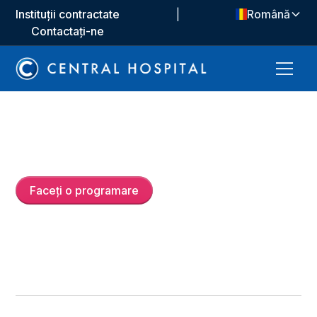
Instituții contractate
|
Română
Contactați-ne
Uzm. Dr.
Metin Doğru
Faceți o programare