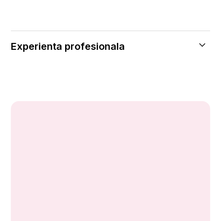
Experienta profesionala
Coada
Spitalul Central Kozyatagi
Medic cardiolog