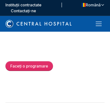
Instituții contractate
|
Română
Contactați-ne
Uzm. Dr.
Ali Soner Demir
Faceți o programare