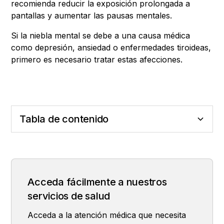
recomienda reducir la exposición prolongada a
pantallas y aumentar las pausas mentales.
Si la niebla mental se debe a una causa médica
como depresión, ansiedad o enfermedades tiroideas,
primero es necesario tratar estas afecciones.
Tabla de contenido
¿Cuáles son los síntomas de la niebla
¿Por qué ocurre la niebla mental?
¿Cómo se evalúa la niebla mental?
¿Cómo se trata la niebla mental?
mental?
Acceda fácilmente a nuestros
servicios de salud
Acceda a la atención médica que necesita