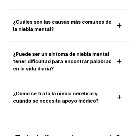
¿Cuáles son las causas más comunes de
la niebla mental?
síntoma
¿Puede ser un síntoma de niebla mental
el estrés
tener dificultad para encontrar palabras
intenso y la ansiedad
los trastornos del
en la vida diaria?
sueño
dificultad para
las
encontrar palabras
¿Cómo se trata la niebla cerebral y
deficiencias de vitamina B12, vitamina D y
cuándo se necesita apoyo médico?
hierro
sino eliminar la causa
subyacente.