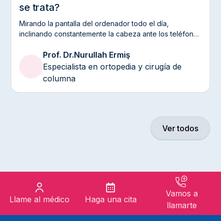
se trata?
Mirando la pantalla del ordenador todo el día,
inclinando constantemente la cabeza ante los teléfonos
inteligentes... Estos hábitos introducidos por la vida
Prof. Dr.
Nurullah Ermiş
moderna ejercen una gran presión sobre nuestro
cuello, la zona más móvil y delicada de nuestra
Especialista en ortopedia y cirugía de
columna vertebral. Con frecuencia, los dolores
columna
cervicales que soltamos al decir «me ha tocado el aire
acondicionado» o «me he acostado boca abajo»
pueden ser en realidad un presagio de un pinzamiento
nervioso que se extiende hasta los brazos y las yemas
de los dedos, es decir, una hernia cervical.
Ver todos
Vamos a
Llame al médico
Haga una cita
llamarte