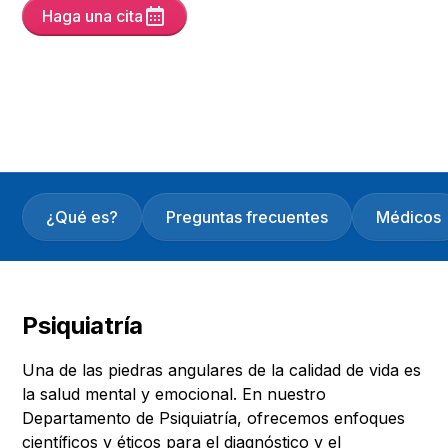
Haga una cita
Yayın Tarihi
15/5/25
Son Güncelleme :
5/6/26
Versiyon :
6
¿Qué es?
Preguntas frecuentes
Médicos
Psiquiatría
Una de las piedras angulares de la calidad de vida es
la salud mental y emocional. En nuestro
Departamento de Psiquiatría, ofrecemos enfoques
científicos y éticos para el diagnóstico y el