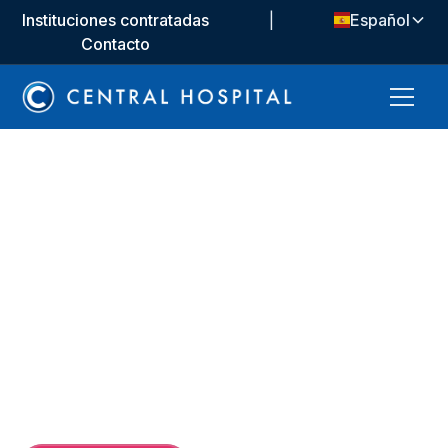
Instituciones contratadas
|
Español
Contacto
Unidades médicas
Psiquiatría
Nuestra unidad psiquiátrica tiene como objetivo
brindar atención médica de alta calidad a nuestros
pacientes. Ofrecemos servicios orientados al
diagnóstico, el tratamiento y la satisfacción del
paciente con nuestro personal experto. Brindamos
soporte continuo con nuestra tecnología avanzada.