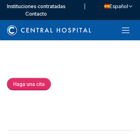
Instituciones contratadas
|
Español
Contacto
Doç. Dr.
Ali İhsan Anadolulu
Haga una cita