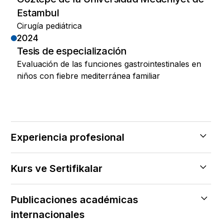
Estambul
Cirugía pediátrica
2024
Tesis de especialización
Evaluación de las funciones gastrointestinales en
niños con fiebre mediterránea familiar
Experiencia profesional
2024 — 2026
Kurs ve Sertifikalar
Hospital Municipal Dr. Lütfi Kirdar Kartal
de Estambul
2016
Publicaciones académicas
Profesor asociado, doctor
Examen de aptitud de la Asociación Turca
internacionales
de Cirugía Pediátrica